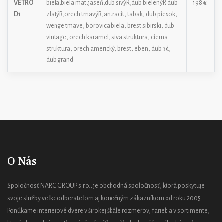
VETRO
biela,biela mat,jaseň,dub sivýR,dub bielenýR,dub
198 €
D1
zlatýR,orech tmavýR,antracit, tabak, dub piesok,
wenge tmave, borovica biela, brest sibirski, dub
vintage, orech karamel, siva struktura, cierna
struktura, orech americký, brest, eben, dub 3d,
dub grand
O Nás
Spoločnosť NARO GROUP s.r.o., je obchodná spoločnosť, ktorá poskytuje
svoje služby veľkoodberateľom aj konečným zákazníkom od roku 2005.
Ponúkame interierové dvere v širokej škále rozmerov, farieb a v sortimente,