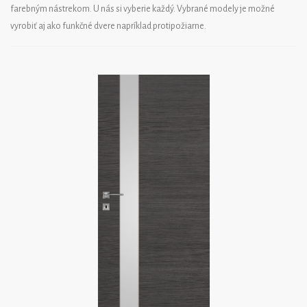
farebným nástrekom. U nás si vyberie každý. Vybrané modely je možné
vyrobiť aj ako funkčné dvere napríklad protipožiarne.