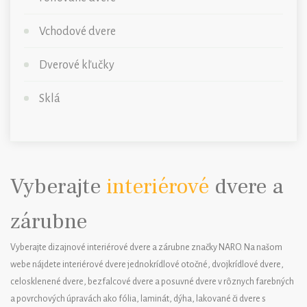
Vchodové dvere
Dverové kľučky
Sklá
Vyberajte
interiérové
dvere a
zárubne
Vyberajte dizajnové interiérové dvere a zárubne značky NARO. Na našom
webe nájdete interiérové dvere jednokrídlové otočné, dvojkrídlové dvere,
celosklenené dvere, bezfalcové dvere a posuvné dvere v rôznych farebných
a povrchových úpravách ako fólia, laminát, dýha, lakované či dvere s