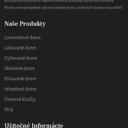
ktorý plne pokrýva aj tie najnáročnejšie požiadavky súčasného bývania.
Možno nimi kompletne vybaviť interiéry bytov, rodinných domov i kancelárií.
Naše Produkty
Laminátové dvere
Lakované dvere
Dýhované dvere
Sklenené dvere
Fóliované dvere
Vchodové dvere
Dverové kľučky
Sklá
Užitočné Informácie