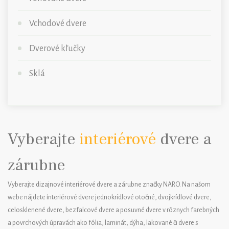
Vchodové dvere
Dverové kľučky
Sklá
Vyberajte
interiérové
dvere a
zárubne
Vyberajte dizajnové interiérové dvere a zárubne značky NARO. Na našom
webe nájdete interiérové dvere jednokrídlové otočné, dvojkrídlové dvere,
celosklenené dvere, bezfalcové dvere a posuvné dvere v rôznych farebných
a povrchových úpravách ako fólia, laminát, dýha, lakované či dvere s