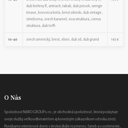
dub bieleny R, antracit, tabak, dub piesok, wenge
tmave, borovica biela, brest sibirski, dub vintage,
strieborna, orech karamel, siva struktura, cierna
struktura, dub toffi
10-40
orech americký, brest, eben, dub 3d, dub grand
165 €
O Nás
Spoločnosť NARO GROUP s.r.o., je obchodná spoločnosť, ktorá poskytuje
svoje služby veľkoodberateľom aj konečným zákazníkom od roku 2005.
Ponúkame interierové dvere v širokej škále rozmerov, farieb a v sortimente,