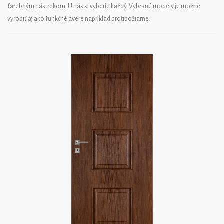
farebným nástrekom. U nás si vyberie každý. Vybrané modely je možné
vyrobiť aj ako funkčné dvere napríklad protipožiarne.