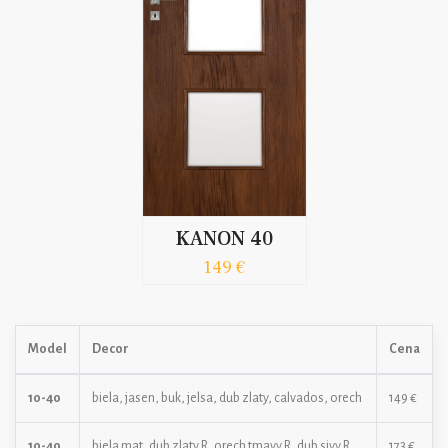
KANON 40
149 €
Model
Decor
Cena
10-40
biela, jasen, buk, jelsa, dub zlaty, calvados, orech
149 €
10-40
biela mat, dub zlaty R, orech tmavy R, dub sivy R,
173 €