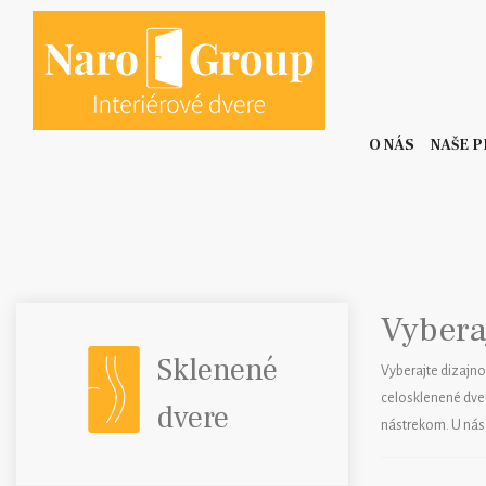
O NÁS
NAŠE 
Vybera
Sklenené
Vyberajte dizajno
celosklenené dver
dvere
nástrekom. U nás 