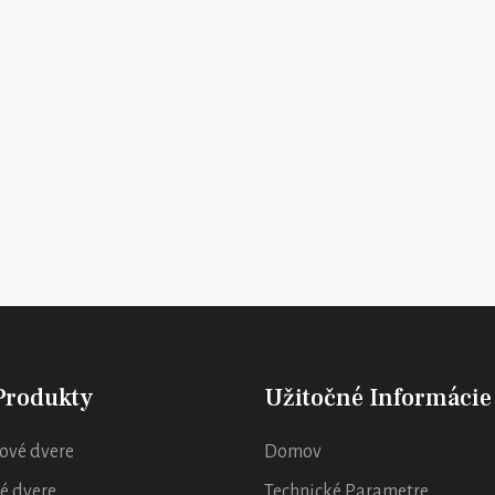
Produkty
Užitočné Informácie
ové dvere
Domov
é dvere
Technické Parametre