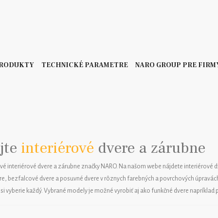
PRODUKTY
TECHNICKÉ PARAMETRE
NARO GROUP PRE FIRM
jte
interiérové
dvere a zárubne
vé interiérové dvere a zárubne značky NARO. Na našom webe nájdete interiérové d
e, bezfalcové dvere a posuvné dvere v rôznych farebných a povrchových úpravách 
si vyberie každý. Vybrané modely je možné vyrobiť aj ako funkčné dvere napríklad 