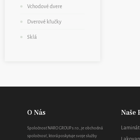
Vchodové dvere
Dverové kľučky
Sklá
O Nás
Naše 
Laminát
Spoločnosť NARO GROUP s.r.o., je obchodná
spoločnosť, ktorá poskytuje svoje služby
Lakovan