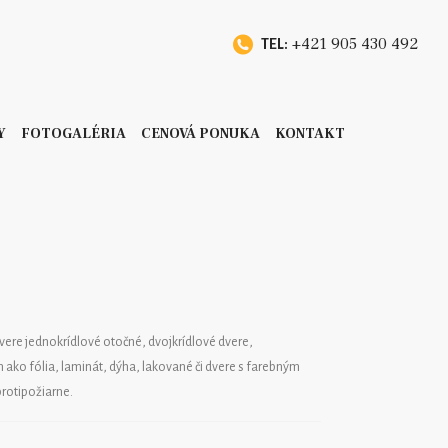
+421 905 430 492
TEL:
Y
FOTOGALÉRIA
CENOVÁ PONUKA
KONTAKT
vere jednokrídlové otočné, dvojkrídlové dvere,
ako fólia, laminát, dýha, lakované či dvere s farebným
protipožiarne.