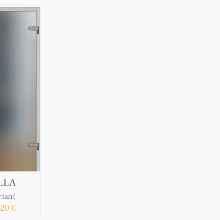
LLA
riant
20 €