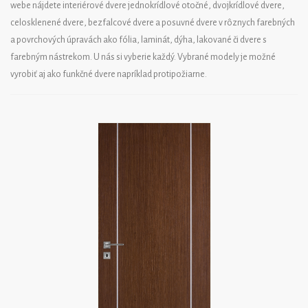
webe nájdete interiérové dvere jednokrídlové otočné, dvojkrídlové dvere,
celosklenené dvere, bezfalcové dvere a posuvné dvere v rôznych farebných
a povrchových úpravách ako fólia, laminát, dýha, lakované či dvere s
farebným nástrekom. U nás si vyberie každý. Vybrané modely je možné
vyrobiť aj ako funkčné dvere napríklad protipožiarne.