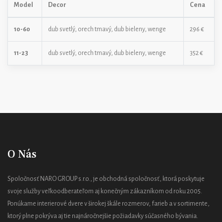
Model
Decor
Cena
10-60
dub svetlý, orech tmavý, dub bieleny, wenge
296 €
11-23
dub svetlý, orech tmavý, dub bieleny, wenge
352 €
O Nás
Spoločnosť NARO GROUP s.r.o., je obchodná spoločnosť, ktorá poskytuje
svoje služby veľkoodberateľom aj konečným zákazníkom od roku 2005.
Ponúkame interierové dvere v širokej škále rozmerov, farieb a v sortimente,
ktorý plne pokrýva aj tie najnáročnejšie požiadavky súčasného bývania.