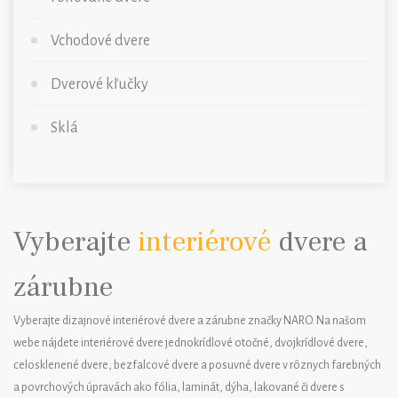
Vchodové dvere
Dverové kľučky
Sklá
Vyberajte
interiérové
dvere a
zárubne
Vyberajte dizajnové interiérové dvere a zárubne značky NARO. Na našom
webe nájdete interiérové dvere jednokrídlové otočné, dvojkrídlové dvere,
celosklenené dvere, bezfalcové dvere a posuvné dvere v rôznych farebných
a povrchových úpravách ako fólia, laminát, dýha, lakované či dvere s