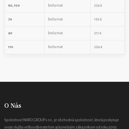
60, 100
biela mat
234 €
70
biela mat
165 €
90
biela mat
217 €
110
biela mat
294 €
O Nás
Spoločnosť NARO GROUP s.r.o., je obchodná spoločnosť, ktorá poskytuje
svoje služby veľkoodberateľom aj konečným zákazníkom od roku 2005.