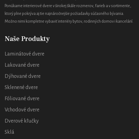
Ponúkame interierové dvere v širokej škále rozmerov, farieb a v sortimente,
ktorý plne pokrýva aj tie najnáročnejšie požiadavky súčasného bývania.
Možno nimi kompletne vybaviť interiéry bytov, rodinných domov i kancelárií.
Naše Produkty
Laminátové dvere
Lakované dvere
Dýhované dvere
Sklenené dvere
Fóliované dvere
Vchodové dvere
Dverové kľučky
Sklá